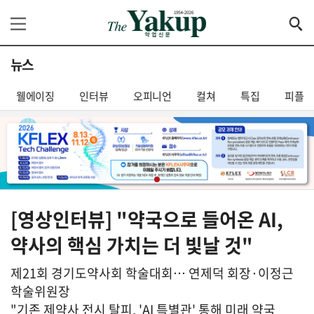
뉴스
웰에이징
인터뷰
오피니언
컬쳐
특집
피플
[영상인터뷰] "약국으로 들어온 AI,
약사의 핵심 가치는 더 빛날 것"
제21회 경기도약사회 학술대회… 연제덕 회장·이정근
학술위원장
"기존 제약사 전시 탈피, 'AI 특별관' 통해 미래 약국