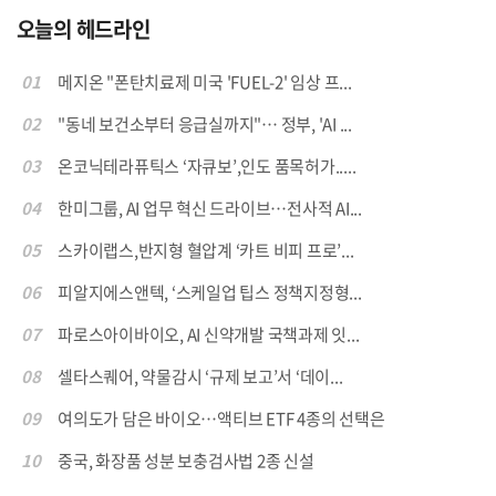
오늘의 헤드라인
01
메지온 "폰탄치료제 미국 'FUEL-2' 임상 프...
02
"동네 보건소부터 응급실까지"… 정부, 'AI ...
03
온코닉테라퓨틱스 ‘자큐보’,인도 품목허가.....
04
한미그룹, AI 업무 혁신 드라이브…전사적 AI...
05
스카이랩스,반지형 혈압계 ‘카트 비피 프로’...
06
피알지에스앤텍, ‘스케일업 팁스 정책지정형...
07
파로스아이바이오, AI 신약개발 국책과제 잇...
08
셀타스퀘어, 약물감시 ‘규제 보고’서 ‘데이...
09
여의도가 담은 바이오…액티브 ETF 4종의 선택은
10
중국, 화장품 성분 보충검사법 2종 신설