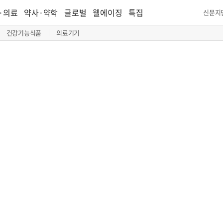
·의료
약사·약학
글로벌
웰에이징
특집
신문지
건강기능식품
의료기기