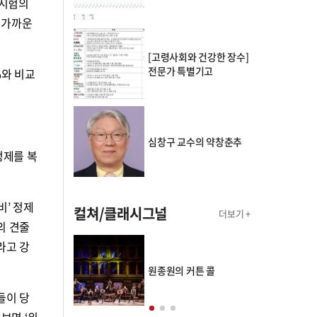
 시험의
 가까운
[고령사회와 건강한 장수]
전문가 특별기고
%와 비교
심창구 교수의 약창춘추
정제를 복
비’ 정제
컬쳐/클래시그널
더보기 +
의 견줄
라고 강
의 클래스토리
원종원의 커튼 콜
들이 당