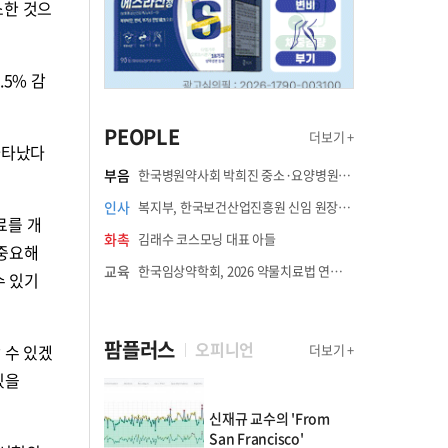
소한 것으
5% 감
PEOPLE
더보기 +
나타났다
부음
한국병원약사회 박희진 중소·요양병원이사(충청북도 청주의료원 약제팀장) 부친상
인사
복지부, 한국보건산업진흥원 신임 원장에 고상백 교수 임명
료를 개
화촉
김래수 코스모닝 대표 아들
 중요해
교육
한국임상약학회, 2026 약물치료법 연수강좌 8월 21일 개최
수 있기
팜플러스
오피니언
더보기 +
 수 있겠
있을
신재규 교수의 'From
San Francisco'