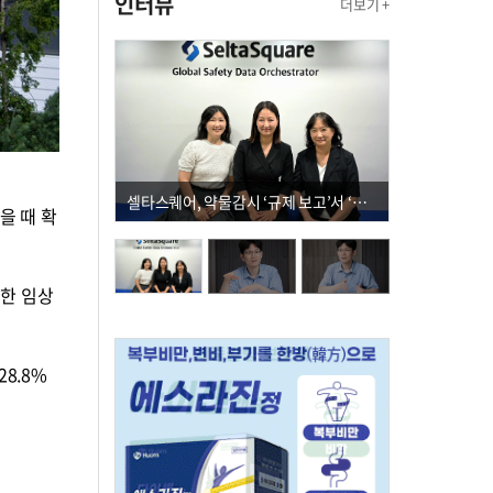
인터뷰
더보기 +
셀타스퀘어, 약물감시 ‘규제 보고’서 ‘데이터 의사결정’으로 "PVX 전환 요구 커진다"
을 때 확
표한 임상
28.8%