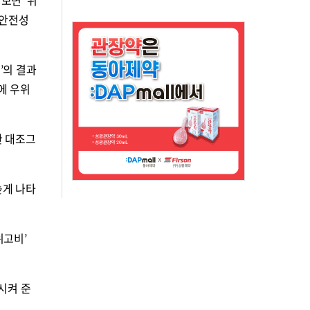
보면 ‘위
 안전성
’의 결과
에 우위
한 대조그
높게 나타
위고비’
시켜 준