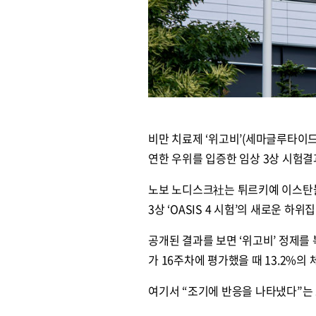
비만 치료제 ‘위고비’(세마글루타이드
연한 우위를 입증한 임상 3상 시험결
노보 노디스크社는 튀르키예 이스탄불에
3상 ‘OASIS 4 시험’의 새로운 하
공개된 결과를 보면 ‘위고비’ 정제를 복
가 16주차에 평가했을 때 13.2%의
여기서 “조기에 반응을 나타냈다”는 