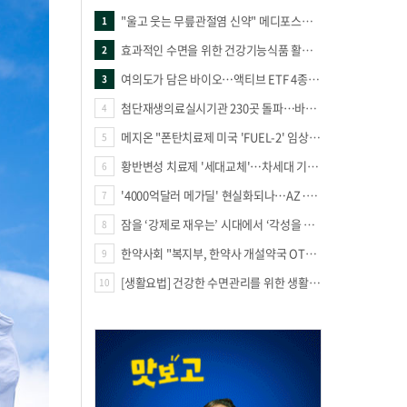
"울고 웃는 무릎관절염 신약" 메디포스트·강스템·네이처셀 전진, 코오롱티슈진 반전 과제
1
효과적인 수면을 위한 건강기능식품 활용법
2
여의도가 담은 바이오…액티브 ETF 4종의 선택은
3
첨단재생의료실시기관 230곳 돌파…바이오 새 시장 꿈틀
4
메지온 "폰탄치료제 미국 'FUEL-2' 임상 프로토콜 영국 승인"
5
황반변성 치료제 '세대교체'…차세대 기전 경쟁 본격화
6
'4000억달러 메가딜' 현실화되나…AZ·BMS 합병설에 글로벌 제약업계 촉각
7
잠을 ‘강제로 재우는’ 시대에서 ‘각성을 낮추는’ 시대로
8
한약사회 "복지부, 한약사 개설약국 OTC 공급 방해 더는 방관 말아야"
9
[생활요법] 건강한 수면관리를 위한 생활요법
10