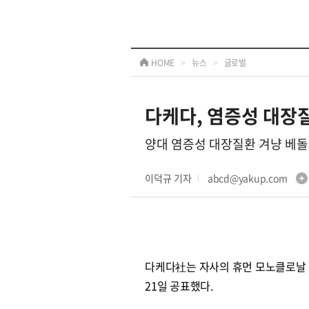
HOME
>
뉴스
>
글로벌
다케다, 염증성 대장
양대 염증성 대장질환 겨냥 베돌리
이덕규 기자
abcd@yakup.com
다케다社는 자사의 휴먼 모노클로날 항
21일 공표했다.