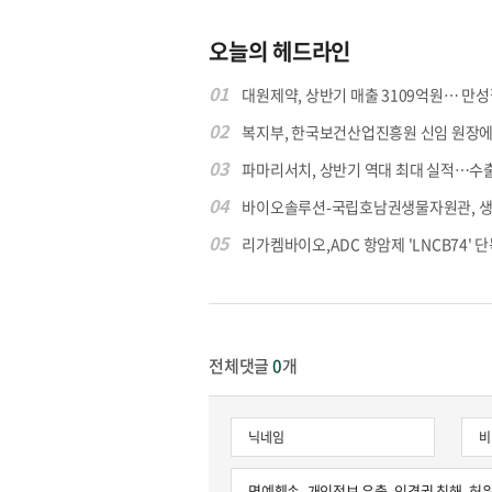
오늘의 헤드라인
01
대원제약, 상반기 매출 3109억원… 만성질
02
복지부, 한국보건산업진흥원 신임 원장에 고
03
파마리서치, 상반기 역대 최대 실적…수출 4
04
바이오솔루션-국립호남권생물자원관, 생물
05
리가켐바이오,ADC 항암제 'LNCB74' 단
전체댓글
0
개