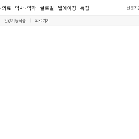
·의료
약사·약학
글로벌
웰에이징
특집
신문지
건강기능식품
의료기기