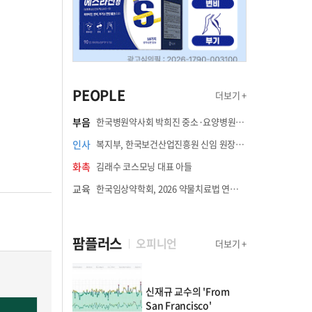
PEOPLE
더보기 +
부음
한국병원약사회 박희진 중소·요양병원이사(충청북도 청주의료원 약제팀장) 부친상
인사
복지부, 한국보건산업진흥원 신임 원장에 고상백 교수 임명
화촉
김래수 코스모닝 대표 아들
교육
한국임상약학회, 2026 약물치료법 연수강좌 8월 21일 개최
팜플러스
오피니언
더보기 +
신재규 교수의 'From
San Francisco'