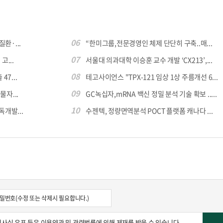
06
환·...
“한미그룹,전문경영인 체제 단단히 구축..매...
07
...
서울대 의과대학 이승훈 교수 개발 ‘CX213’,...
08
7...
테고사이언스 "TPX-121 임상 1상 주름개선 6...
09
자...
GC녹십자,mRNA 백신 정밀 분석 기술 확보 .....
10
독개발...
수젠텍, 정량면역분석 POCT 플랫폼 캐나다 ...