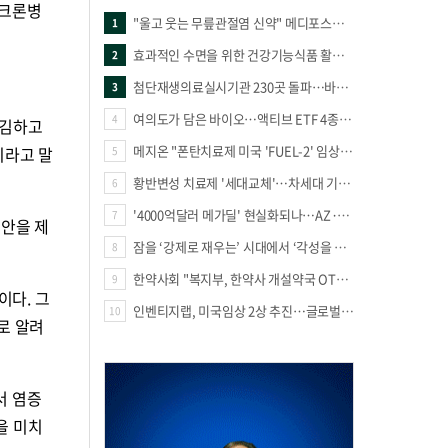
 크론병
"울고 웃는 무릎관절염 신약" 메디포스트·강스템·네이처셀 전진, 코오롱티슈진 반전 과제
1
효과적인 수면을 위한 건강기능식품 활용법
2
첨단재생의료실시기관 230곳 돌파…바이오 새 시장 꿈틀
3
여의도가 담은 바이오…액티브 ETF 4종의 선택은
4
매김하고
메지온 "폰탄치료제 미국 'FUEL-2' 임상 프로토콜 영국 승인"
이라고 말
5
황반변성 치료제 '세대교체'…차세대 기전 경쟁 본격화
6
'4000억달러 메가딜' 현실화되나…AZ·BMS 합병설에 글로벌 제약업계 촉각
7
대안을 제
잠을 ‘강제로 재우는’ 시대에서 ‘각성을 낮추는’ 시대로
8
한약사회 "복지부, 한약사 개설약국 OTC 공급 방해 더는 방관 말아야"
9
이다. 그
인벤티지랩, 미국임상 2상 추진…글로벌 팁스 통해 정부 지원 60억원 확보
10
로 알려
서 염증
을 미치