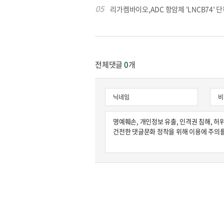
05
리가켐바이오,ADC 항암제 'LNCB74' 단
전체댓글
0
개