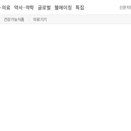
·의료
약사·약학
글로벌
웰에이징
특집
신문지
건강기능식품
의료기기