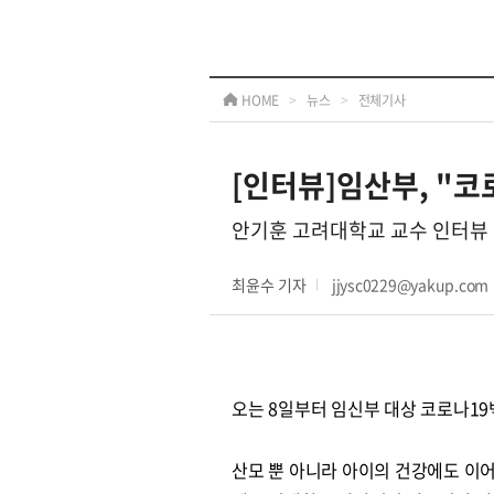
HOME
>
뉴스
>
전체기사
[인터뷰]임산부, "코
안기훈 고려대학교 교수 인터뷰
최윤수 기자
jjysc0229@yakup.com
오는 8일부터 임신부 대상 코로나1
산모 뿐 아니라 아이의 건강에도 이