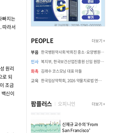
 나빠지는
. 따라서
PEOPLE
더보기 +
부음
한국병원약사회 박희진 중소·요양병원이사(충청북도 청주의료원 약제팀장) 부친상
인사
복지부, 한국보건산업진흥원 신임 원장에 고상백 교수 임명
형성 원리
화촉
김래수 코스모닝 대표 아들
으로 되
교육
한국임상약학회, 2026 약물치료법 연수강좌 8월 21일 개최
이 조금
나 백신이
팜플러스
오피니언
더보기 +
신재규 교수의 'From
San Francisco'