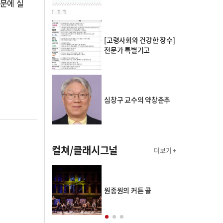
때문에 실
[고령사회와 건강한 장수]
전문가 특별기고
심창구 교수의 약창춘추
컬쳐/클래시그널
더보기 +
의 클래스토리
원종원의 커튼 콜