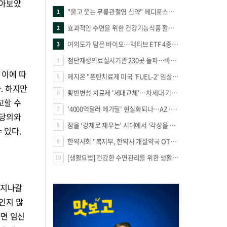
알아보았
"울고 웃는 무릎관절염 신약" 메디포스트·강스템·네이처셀 전진, 코오롱티슈진 반전 과제
1
효과적인 수면을 위한 건강기능식품 활용법
2
여의도가 담은 바이오…액티브 ETF 4종의 선택은
3
첨단재생의료실시기관 230곳 돌파…바이오 새 시장 꿈틀
4
 이에 따
메지온 "폰탄치료제 미국 'FUEL-2' 임상 프로토콜 영국 승인"
5
. 하지만
황반변성 치료제 '세대교체'…차세대 기전 경쟁 본격화
6
고할 수
'4000억달러 메가딜' 현실화되나…AZ·BMS 합병설에 글로벌 제약업계 촉각
7
담당의와
잠을 ‘강제로 재우는’ 시대에서 ‘각성을 낮추는’ 시대로
8
 있다.
한약사회 "복지부, 한약사 개설약국 OTC 공급 방해 더는 방관 말아야"
9
[생활요법] 건강한 수면관리를 위한 생활요법
10
 지나갈
인지 많
하면 임신