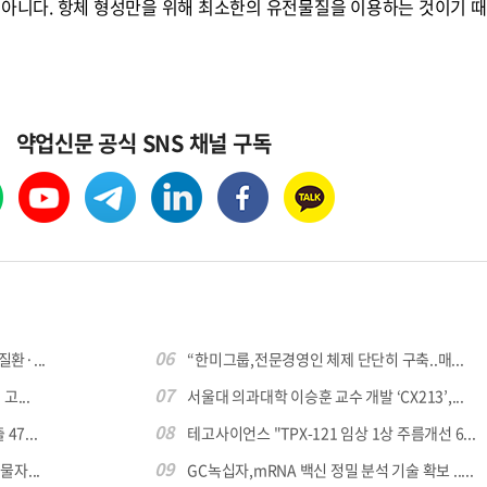
 아니다. 항체 형성만을 위해 최소한의 유전물질을 이용하는 것이기 
약업신문 공식 SNS 채널 구독
06
환·...
“한미그룹,전문경영인 체제 단단히 구축..매...
07
...
서울대 의과대학 이승훈 교수 개발 ‘CX213’,...
콜
안현정의 컬쳐포커스
박병준
08
7...
테고사이언스 "TPX-121 임상 1상 주름개선 6...
09
자...
GC녹십자,mRNA 백신 정밀 분석 기술 확보 .....