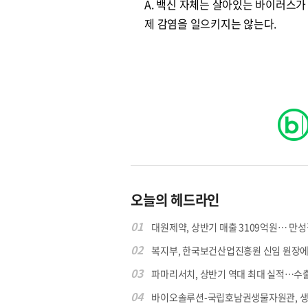
A. 백신 자체는 살아있는 바이러스가
제 감염을 일으키지는 않는다.
오늘의 헤드라인
01
대원제약, 상반기 매출 3109억원… 만성질
02
복지부, 한국보건산업진흥원 신임 원장에 고
원종원의 커튼 
03
파마리서치, 상반기 역대 최대 실적…수출 4
04
바이오솔루션-국립호남권생물자원관, 생물