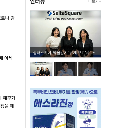
인터뷰
더보기 +
코로나 감
셀타스퀘어, 약물감시 ‘규제 보고’서 ‘데이터 의사결정’으로 "PVX 전환 요구 커진다"
때 아세
의 예후가
 됐을 때