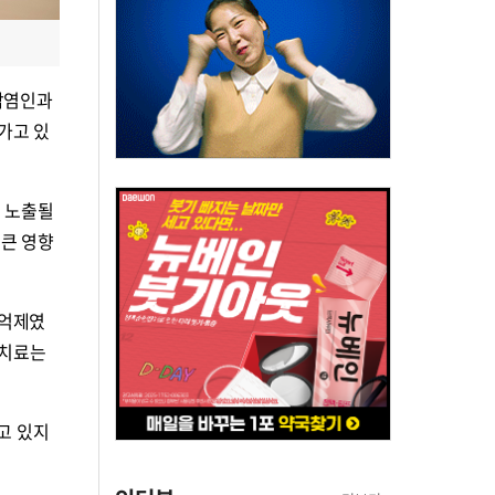
비감염인과
가고 있
이 노출될
 큰 영향
 억제였
 치료는
되고 있지