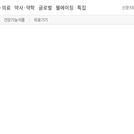
·의료
약사·약학
글로벌
웰에이징
특집
신문지
건강기능식품
의료기기