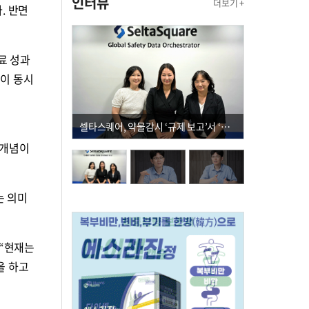
인터뷰
더보기 +
. 반면
료 성과
인이 동시
셀타스퀘어, 약물감시 ‘규제 보고’서 ‘데이터 의사결정’으로 "PVX 전환 요구 커진다"
’ 개념이
는 의미
 “현재는
을 하고