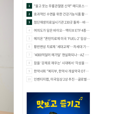
"울고 웃는 무릎관절염 신약" 메디포스트·강스템·네이처셀 전진, 코오롱티슈진 반전 과제
1
효과적인 수면을 위한 건강기능식품 활용법
2
첨단재생의료실시기관 230곳 돌파…바이오 새 시장 꿈틀
3
여의도가 담은 바이오…액티브 ETF 4종의 선택은
4
메지온 "폰탄치료제 미국 'FUEL-2' 임상 프로토콜 영국 승인"
5
황반변성 치료제 '세대교체'…차세대 기전 경쟁 본격화
6
'4000억달러 메가딜' 현실화되나…AZ·BMS 합병설에 글로벌 제약업계 촉각
7
잠을 ‘강제로 재우는’ 시대에서 ‘각성을 낮추는’ 시대로
8
한약사회 "복지부, 한약사 개설약국 OTC 공급 방해 더는 방관 말아야"
9
인벤티지랩, 미국임상 2상 추진…글로벌 팁스 통해 정부 지원 60억원 확보
10