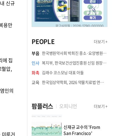
국내 신규
 복용만
PEOPLE
더보기 +
부음
한국병원약사회 박희진 중소·요양병원이사(충청북도 청주의료원 약제팀장) 부친상
리에 집
인사
복지부, 한국보건산업진흥원 신임 원장에 고상백 교수 임명
고혈압,
화촉
김래수 코스모닝 대표 아들
교육
한국임상약학회, 2026 약물치료법 연수강좌 8월 21일 개최
감염인의
팜플러스
오피니언
더보기 +
신재규 교수의 'From
San Francisco'
를 미루거