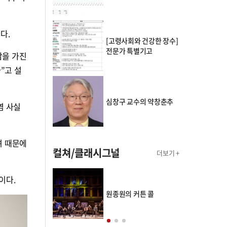
다.
[고령사회와 건강한 장수]
전문가 특별기고
감을 가진
”고 설
심창구 교수의 약창춘추
염 사실
려 때문에
컬쳐/클래시그널
더보기 +
이다.
의 클래스토리
원종원의 커튼 콜