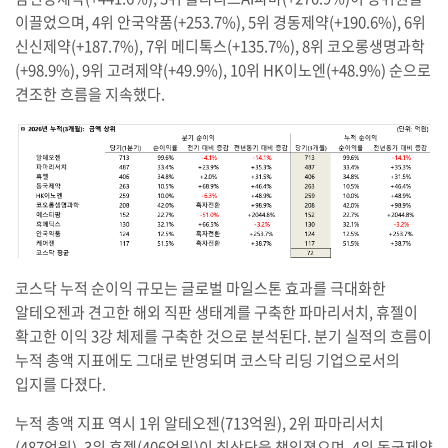
이끌었으며, 4위 안국약품(+253.7%), 5위 경동제약(+190.6%), 6위
신신제약(+187.7%), 7위 메디톡스(+135.7%), 8위 코오롱생명과학
(+98.9%), 9위 고려제약(+49.9%), 10위 HK이노엔(+48.9%) 순으로
견조한 흐름을 지속했다.
코스닥 누적 순이익 규모는 글로벌 마일스톤 효과를 극대화한
알테오젠과 견고한 해외 직판 생태계를 구축한 파마리서치, 휴젤이
확고한 이익 3강 체제를 구축한 것으로 분석된다. 분기 실적의 흐름이
누적 총액 지표에도 그대로 반영되며 코스닥 리딩 기업으로서의
입지를 다졌다.
누적 총액 지표 역시 1위 알테오젠(713억원), 2위 파마리서치
(487억원), 3위 휴젤(406억원)이 최상단을 책임졌으며, 4위 동국제약