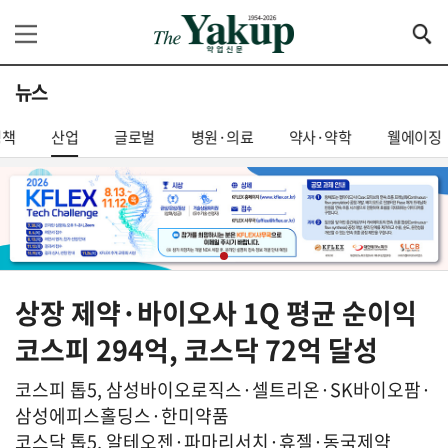
뉴스
정책
산업
글로벌
병원·의료
약사·약학
웰에이징
상장 제약·바이오사 1Q 평균 순이익
코스피 294억, 코스닥 72억 달성
코스피 톱5, 삼성바이오로직스·셀트리온·SK바이오팜·
삼성에피스홀딩스·한미약품
코스닥 톱5, 알테오젠·파마리서치·휴젤·동국제약