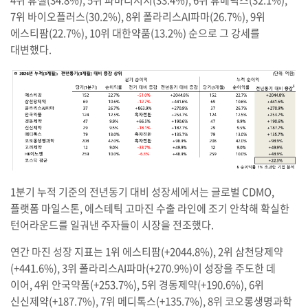
7위 바이오플러스(30.2%), 8위 폴라리스AI파마(26.7%), 9위
에스티팜(22.7%), 10위 대한약품(13.2%) 순으로 그 강세를
대변했다.
1분기 누적 기준의 전년동기 대비 성장세에서는 글로벌 CDMO,
플랫폼 마일스톤, 에스테틱 고마진 수출 라인에 조기 안착해 확실한
턴어라운드를 일궈낸 주자들이 시장을 전조했다.
연간 마진 성장 지표는 1위 에스티팜(+2044.8%), 2위 삼천당제약
(+441.6%), 3위 폴라리스AI파마(+270.9%)이 성장을 주도한 데
이어, 4위 안국약품(+253.7%), 5위 경동제약(+190.6%), 6위
신신제약(+187.7%), 7위 메디톡스(+135.7%), 8위 코오롱생명과학