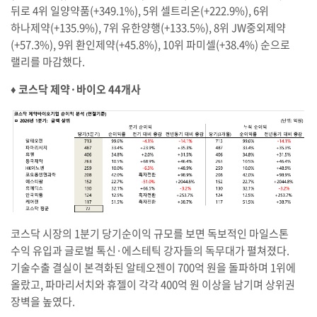
뒤로 4위 일양약품(+349.1%), 5위 셀트리온(+222.9%), 6위
하나제약(+135.9%), 7위 유한양행(+133.5%), 8위 JW중외제약
(+57.3%), 9위 환인제약(+45.8%), 10위 파미셀(+38.4%) 순으로
랠리를 마감했다.
♦︎ 코스닥 제약·바이오 44개사
코스닥 시장의 1분기 당기순이익 규모를 보면 독보적인 마일스톤
수익 유입과 글로벌 톡신·에스테틱 강자들의 독무대가 펼쳐졌다.
기술수출 결실이 본격화된 알테오젠이 700억 원을 돌파하며 1위에
올랐고, 파마리서치와 휴젤이 각각 400억 원 이상을 남기며 상위권
장벽을 높였다.