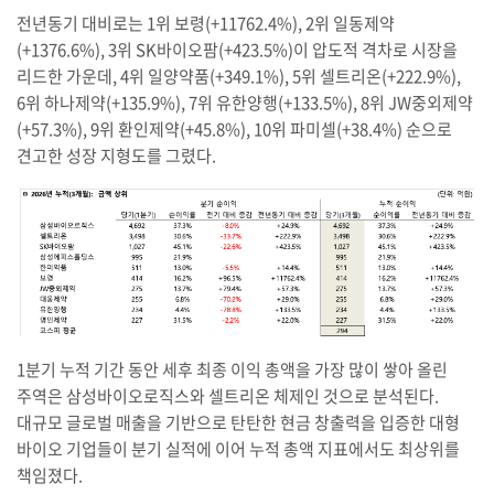
전년동기 대비로는 1위 보령(+11762.4%), 2위 일동제약
(+1376.6%), 3위 SK바이오팜(+423.5%)이 압도적 격차로 시장을
리드한 가운데, 4위 일양약품(+349.1%), 5위 셀트리온(+222.9%),
6위 하나제약(+135.9%), 7위 유한양행(+133.5%), 8위 JW중외제약
(+57.3%), 9위 환인제약(+45.8%), 10위 파미셀(+38.4%) 순으로
견고한 성장 지형도를 그렸다.
1분기 누적 기간 동안 세후 최종 이익 총액을 가장 많이 쌓아 올린
주역은 삼성바이오로직스와 셀트리온 체제인 것으로 분석된다.
대규모 글로벌 매출을 기반으로 탄탄한 현금 창출력을 입증한 대형
바이오 기업들이 분기 실적에 이어 누적 총액 지표에서도 최상위를
책임졌다.