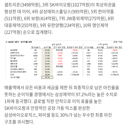
셀트리온(3498억원), 3위 SK바이오팜(1027억원)이 최상위권을
형성한 데 이어, 4위 삼성에피스홀딩스(995억원), 5위 한미약품
(511억원), 6위 보령(414억원), 7위 JW중외제약(275억원), 8위
대웅제약(255억원), 9위 유한양행(234억원), 10위 명인제약
(227억원) 순으로 집계됐다.
매출액에서 모든 비용과 세금을 제한 뒤 최종적으로 남은 마진율을
뜻하는 순이익률 경쟁에서는 삼성제약이 97.2%라는 높은 수치로
1위에 등극했다. 글로벌 직판 안착으로 이익 효율을 높인
SK바이오팜과 안정적인 공장 가동 믹스를 완성한
삼성바이오로직스, 파미셀 등도 30%가 넘는 우수한 최종 마진
구조를 과시했다.