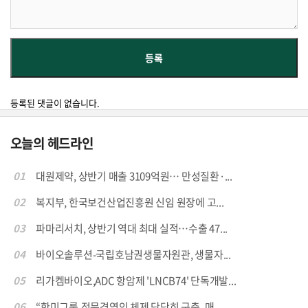
등록된 댓글이 없습니다.
오늘의 헤드라인
01
대원제약, 상반기 매출 3109억원… 만성질환·...
02
복지부, 한국보건산업진흥원 신임 원장에 고...
03
파마리서치, 상반기 역대 최대 실적…수출 47...
04
바이오솔루션-국립호남권생물자원관, 생물자...
05
리가켐바이오,ADC 항암제 'LNCB74' 단독개발...
06
“한미그룹,전문경영인 체제 단단히 구축..매...