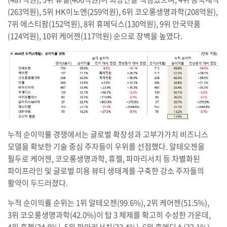
(263억원), 5위 HK이노엔(259억원), 6위 코오롱생명과학(208억원),
7위 에스티팜(152억원), 8위 휴메딕스(130억원), 9위 안국약품
(124억원), 10위 케어젠(117억원) 순으로 장벽을 높였다.
누적 순이익률 경쟁에서는 글로벌 확장성과 고부가가치 비즈니스
모델을 확보한 기술 중심 주자들이 우위를 선점했다. 알테오젠을
필두로 케어젠, 코오롱생명과학, 휴젤, 파마리서치 등 차별화된
파이프라인 및 글로벌 미용 뷰티 생태계를 구축한 강소 주자들의
활약이 두드러졌다.
누적 순이익률 순위는 1위 알테오젠(99.6%), 2위 케어젠(51.5%),
3위 코오롱생명과학(42.0%)이 탑 3 체제를 확고히 수성한 가운데,
4위 휴젤(34.8%), 5위 파마리서치(33.4%), 6위 휴메딕스(32.1%),