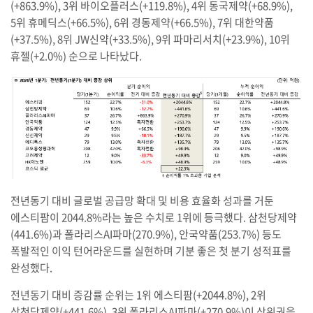
(+863.9%), 3위 바이오플러스(+119.8%), 4위 동국제약(+68.9%),
5위 휴메딕스(+66.5%), 6위 경동제약(+66.5%), 7위 대한약품
(+37.5%), 8위 JW신약(+33.5%), 9위 파마리서치(+23.9%), 10위
휴젤(+2.0%) 순으로 나타났다.
전년동기 대비 글로벌 공급망 확대 및 비용 효율화 성과를 거둔
에스티팜이 2044.8%라는 높은 수치로 1위에 등극했다. 삼천당제약
(441.6%)과 폴라리스AI파마(270.9%), 안국약품(253.7%) 등도
폭발적인 이익 턴어라운드를 실현하며 기분 좋은 첫 분기 성적표를
완성했다.
전년동기 대비 증감률 순위는 1위 에스티팜(+2044.8%), 2위
삼천당제약(+441.6%), 3위 폴라리스AI파마(+270.9%)이 상위권을