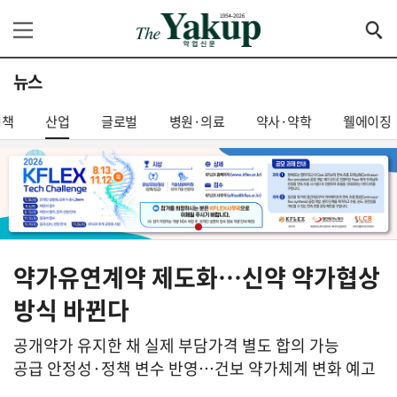
뉴스
정책
산업
글로벌
병원·의료
약사·약학
웰에이징
약가유연계약 제도화…신약 약가협상
방식 바뀐다
공개약가 유지한 채 실제 부담가격 별도 합의 가능
공급 안정성·정책 변수 반영…건보 약가체계 변화 예고