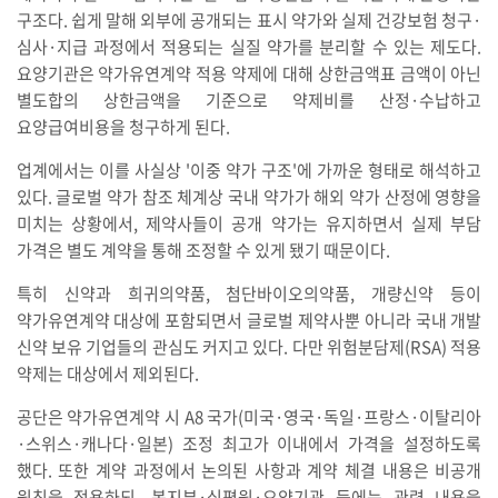
구조다. 쉽게 말해 외부에 공개되는 표시 약가와 실제 건강보험 청구·
심사·지급 과정에서 적용되는 실질 약가를 분리할 수 있는 제도다.
요양기관은 약가유연계약 적용 약제에 대해 상한금액표 금액이 아닌
별도합의 상한금액을 기준으로 약제비를 산정·수납하고
요양급여비용을 청구하게 된다.
업계에서는 이를 사실상 '이중 약가 구조'에 가까운 형태로 해석하고
있다. 글로벌 약가 참조 체계상 국내 약가가 해외 약가 산정에 영향을
미치는 상황에서, 제약사들이 공개 약가는 유지하면서 실제 부담
가격은 별도 계약을 통해 조정할 수 있게 됐기 때문이다.
특히 신약과 희귀의약품, 첨단바이오의약품, 개량신약 등이
약가유연계약 대상에 포함되면서 글로벌 제약사뿐 아니라 국내 개발
신약 보유 기업들의 관심도 커지고 있다. 다만 위험분담제(RSA) 적용
약제는 대상에서 제외된다.
공단은 약가유연계약 시 A8 국가(미국·영국·독일·프랑스·이탈리아
·스위스·캐나다·일본) 조정 최고가 이내에서 가격을 설정하도록
했다. 또한 계약 과정에서 논의된 사항과 계약 체결 내용은 비공개
원칙을 적용하되, 복지부·심평원·요양기관 등에는 관련 내용을