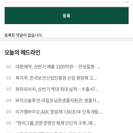
등록된 댓글이 없습니다.
오늘의 헤드라인
01
대원제약, 상반기 매출 3109억원… 만성질환·...
02
복지부, 한국보건산업진흥원 신임 원장에 고...
03
파마리서치, 상반기 역대 최대 실적…수출 47...
04
바이오솔루션-국립호남권생물자원관, 생물자...
05
리가켐바이오,ADC 항암제 'LNCB74' 단독개발...
06
“한미그룹,전문경영인 체제 단단히 구축..매...