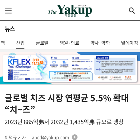
뉴스
정책
산업
글로벌
병원·의료
약사·약학
웰에이징
글로벌 치즈 시장 연평균 5.5% 확대
“치~즈”
2023년 885억弗서 2032년 1,435억弗 규모로 팽창
이덕규 기자
abcd@yakup.com
│