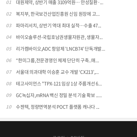
01
대원제약, 상반기 매출 3109억원… 만성질환·...
02
복지부, 한국보건산업진흥원 신임 원장에 고...
03
파마리서치, 상반기 역대 최대 실적…수출 47...
04
바이오솔루션-국립호남권생물자원관, 생물자...
05
리가켐바이오,ADC 항암제 'LNCB74' 단독개발...
06
“한미그룹,전문경영인 체제 단단히 구축..매...
07
서울대 의과대학 이승훈 교수 개발 ‘CX213’,...
08
테고사이언스 "TPX-121 임상 1상 주름개선 6...
09
GC녹십자,mRNA 백신 정밀 분석 기술 확보 .....
10
수젠텍, 정량면역분석 POCT 플랫폼 캐나다 ...