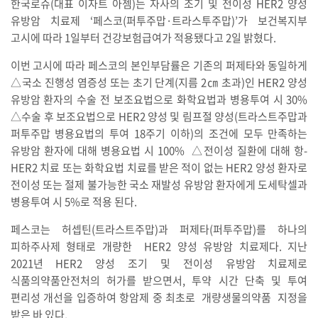
한국로슈(대표 이자트 아젬)는 자사의 조기 및 전이성 HER2 양성
유방암 치료제 ‘페스코(퍼투주맙·트라스투주맙)’가 보건복지부
고시에 따라 1일부터 건강보험급여가 적용됐다고 2일 밝혔다.
이번 고시에 따라 페스코의 본인부담률은 기존의 퍼제타와 동일하게
△국소 진행성 염증성 또는 초기 단계(지름 2㎝ 초과)인 HER2 양성
유방암 환자의 수술 전 보조요법으로 화학요법과 병용투여 시 30%
△수술 후 보조요법으로 HER2 양성 및 림프절 양성(트라스트주맙과
퍼투주맙 병용요법의 투여 18주기 이하)의 조건에 모두 만족하는
유방암 환자에 대해 병용요법 시 100% △전이성 질환에 대해 항-
HER2 치료 또는 화학요법 치료를 받은 적이 없는 HER2 양성 환자로
전이성 또는 절제 불가능한 국소 재발성 유방암 환자에게 도세탁셀과
병용투여 시 5%로 적용 된다.
페스코는 허셉틴(트라스트주맙)과 퍼제타(퍼투주맙)를 하나의
피하주사제 형태로 개량한 HER2 양성 유방암 치료제다. 지난
2021년 HER2 양성 조기 및 전이성 유방암 치료제로
식품의약품안전처의 허가를 받으면서, 투약 시간 단축 및 투여
편리성 개선을 입증하여 항암제 중 최초로 개량생물의약품 지정을
받은 바 있다.