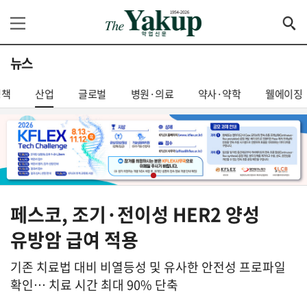
뉴스
정책
산업
글로벌
병원·의료
약사·약학
웰에이징
페스코, 조기·전이성 HER2 양성
유방암 급여 적용
기존 치료법 대비 비열등성 및 유사한 안전성 프로파일
확인… 치료 시간 최대 90% 단축