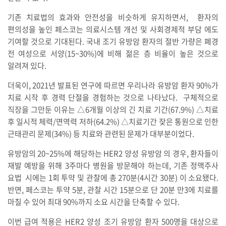
기존 치료법의 효과와 안전성을 비슷하게 유지하면서, 환자의
편의성을 높인 페스코는 의료시스템 개선 및 사회경제적 부담 에도
기여할 것으로 기대된다. 국내 조기 유방암 환자의 절반 가량은 폐경
전 여성으로 서양(15~30%)에 비해 젊은 층 비율이 높은 것으로
알려져 있다.
더욱이, 2021년 발표된 연구에 따르면 우리나라 유방암 환자 90%가
치료 시작 후 경력 단절을 경험하는 것으로 나타났다. 구체적으로
직장을 그만둔 이유는 △6개월 이상의 긴 치료 기간(67.9%) △치료
후 일시적 체력/면역력 저하(64.2%) △치료기간 잦은 통원으로 인한
근태관리 문제(34%) 등 치료와 관련된 문제가 대부분이었다.
유방암의 20~25%에 해당하는 HER2 양성 유방암 의 경우, 환자들이
재발 예방을 위해 3주마다 병원을 방문해야 하는데, 기존 정맥주사
요법 시에는 1회 투약 및 관찰에 총 270분(4시간 30분) 이 소요됐다.
반면, 페스코는 투약 5분, 관찰 시간 15분으로 단 20분 만3에 치료를
마칠 수 있어 최대 90%까지 소요 시간을 단축할 수 있다.
이번 급여 적용은 HER2 양성 조기 유방암 환자 500명을 대상으로