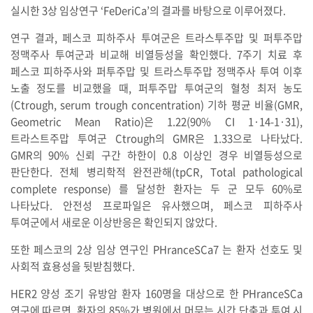
실시한 3상 임상연구 ‘FeDeriCa’의 결과를 바탕으로 이루어졌다.
연구 결과, 페스코 피하주사 투여군은 트라스투주맙 및 퍼투주맙
정맥주사 투여군과 비교해 비열등성을 확인했다. 7주기 치료 후
페스코 피하주사와 퍼투주맙 및 트라스투주맙 정맥주사 투여 이후
노출 정도를 비교했을 때, 퍼투주맙 투여군의 혈청 최저 농도
(Ctrough, serum trough concentration) 기하 평균 비율(GMR,
Geometric Mean Ratio)은 1.22(90% CI 1·14-1·31),
트라스트주맙 투여군 Ctrough의 GMR은 1.33으로 나타났다.
GMR의 90% 신뢰 구간 하한이 0.8 이상인 경우 비열등성으로
판단한다. 전체 병리학적 완전관해(tpCR, Total pathological
complete response) 를 달성한 환자는 두 군 모두 60%로
나타났다. 안전성 프로파일은 유사했으며, 페스코 피하주사
투여군에서 새로운 이상반응은 확인되지 않았다.
또한 페스코의 2상 임상 연구인 PHranceSCa7 는 환자 선호도 및
사회적 효용성을 뒷받침했다.
HER2 양성 조기 유방암 환자 160명을 대상으로 한 PHranceSCa
연구에 따르면, 환자의 85%가 병원에서 머무는 시간 단축과 투여 시