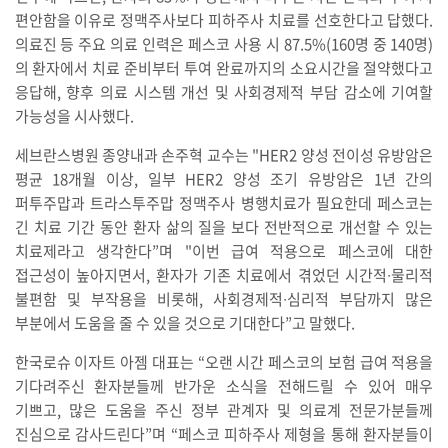
편안함을 이유로 정맥주사보다 피하주사 치료를 선호한다고 답했다.
의료진 등 주요 의료 인력은 페스코 사용 시 87.5%(160명 중 140명)
의 환자에서 치료 준비부터 투여 완료까지의 소요시간을 절약했다고
응답해, 향후 의료 시스템 개선 및 사회경제적 부담 감소에 기여할
가능성을 시사했다.
세브란스병원 종양내과 손주혁 교수는 "HER2 양성 전이성 유방암은
평균 18개월 이상, 일부 HER2 양성 조기 유방암은 1년 간의
퍼투주맙과 트라스투주맙 정맥주사 병행치료가 필요한데 페스코는
긴 치료 기간 동안 환자 삶의 질을 보다 전반적으로 개선할 수 있는
치료제라고 생각한다”며 "이번 급여 적용으로 페스코에 대한
접근성이 높아지면서, 환자가 기존 치료에서 겪었던 시간적∙물리적
불편함 및 부작용을 비롯해, 사회경제적∙심리적 부담까지 많은
부분에서 도움을 줄 수 있을 것으로 기대한다”고 말했다.
한국로슈 이자트 아젬 대표는 “오랜 시간 페스코의 보험 급여 적용을
기다려주신 환자분들께 반가운 소식을 전해드릴 수 있어 매우
기쁘고, 많은 도움을 주신 정부 관계자 및 의료계 전문가분들께
진심으로 감사드린다”며 “페스코 피하주사 제형을 통해 환자분들이