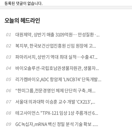
등록된 댓글이 없습니다.
오늘의 헤드라인
01
대원제약, 상반기 매출 3109억원… 만성질환·...
02
복지부, 한국보건산업진흥원 신임 원장에 고...
03
파마리서치, 상반기 역대 최대 실적…수출 47...
04
바이오솔루션-국립호남권생물자원관, 생물자...
05
리가켐바이오,ADC 항암제 'LNCB74' 단독개발...
06
“한미그룹,전문경영인 체제 단단히 구축..매...
07
서울대 의과대학 이승훈 교수 개발 ‘CX213’,...
08
테고사이언스 "TPX-121 임상 1상 주름개선 6...
09
GC녹십자,mRNA 백신 정밀 분석 기술 확보 .....