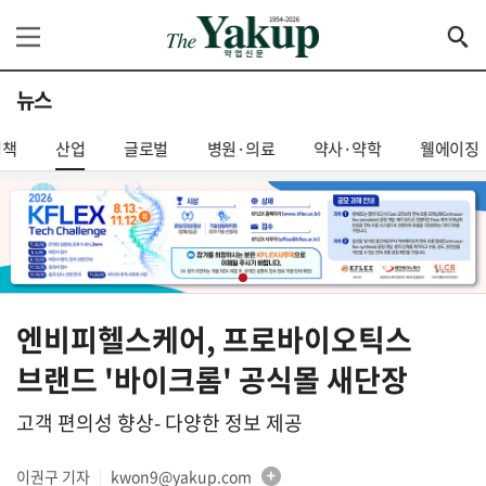
뉴스
정책
산업
글로벌
병원·의료
약사·약학
웰에이징
엔비피헬스케어, 프로바이오틱스
브랜드 '바이크롬' 공식몰 새단장
고객 편의성 향상- 다양한 정보 제공
이권구 기자
kwon9@yakup.com
│