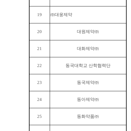
19
㈜
대웅제약
20
대원제약
㈜
21
대화제약
㈜
22
동국대학교 산학협력단
23
동국제약
㈜
24
동아제약
㈜
25
동화약품
㈜