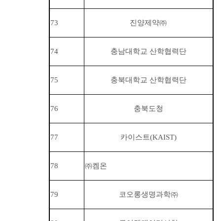
73
진양제약
㈜
74
충남대학교 산학협력단
75
충북대학교 산학협력단
76
충북도청
77
카이스트(KAIST)
78
㈜
켐온
79
코오롱생명과학
㈜