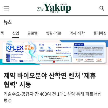
뉴스
정책
산업
글로벌
병원·의료
약사·약학
웰에이징
제약 바이오분야 산학연 벤처 '제휴
협력' 시동
기술수요-공급자 간 400여 건 1대1 상담 통해 파트너십
형성