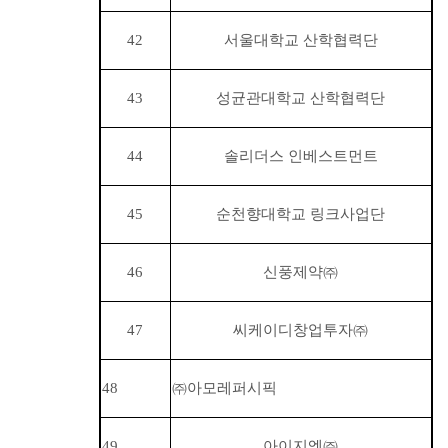
42
서울대학교 산학협력단
43
성균관대학교 산학협력단
44
솔리더스 인베스트먼트
45
순천향대학교 링크사업단
46
신풍제약
㈜
47
씨케이디창업투자
㈜
48
㈜
아모레퍼시픽
49
아이지엠
㈜