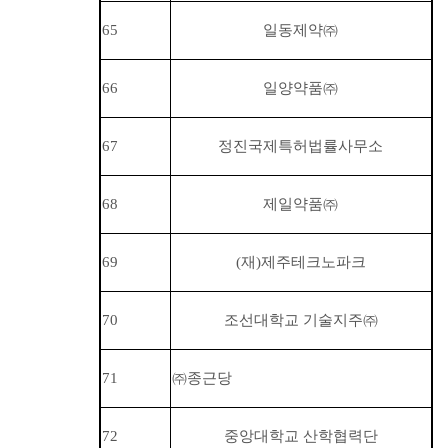
65
일동제약
㈜
66
일양약품
㈜
67
정진국제특허법률사무소
68
제일약품
㈜
69
(재)제주테크노파크
70
조선대학교 기술지주
㈜
71
㈜
종근당
72
중앙대학교 산학협력단