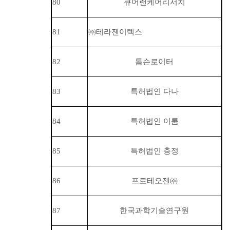
80
큐어랜케어리서치
81
㈜
테라젠이텍스
82
톰슨로이터
83
특허법인 다나
84
특허법인 이룸
85
특허법인 충정
86
프로테오젠
㈜
87
한국과학기술연구원