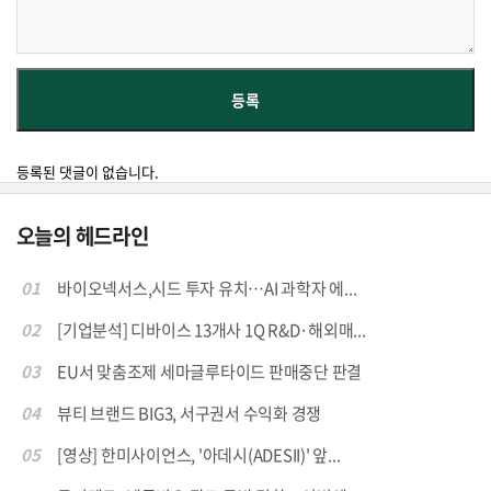
등록된 댓글이 없습니다.
오늘의 헤드라인
01
바이오넥서스,시드 투자 유치…AI 과학자 에...
02
[기업분석] 디바이스 13개사 1Q R&D·해외매...
03
EU서 맞춤조제 세마글루타이드 판매중단 판결
04
뷰티 브랜드 BIG3, 서구권서 수익화 경쟁
05
[영상] 한미사이언스, '아데시(ADESII)' 앞...