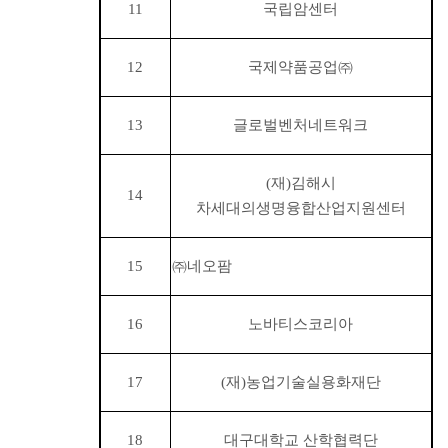
11
국립암센터
12
국제약품공업
㈜
13
글로벌벤처네트워크
(재)김해시
14
차세대의생명융합산업지원센터
15
㈜
네오팜
16
노바티스코리아
17
(재)농업기술실용화재단
18
대구대학교 산학협력단