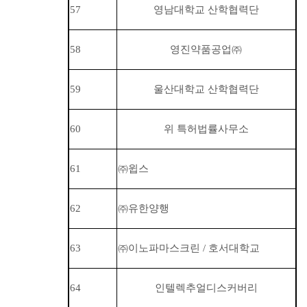
57
영남대학교 산학협력단
58
영진약품공업
㈜
59
울산대학교 산학협력단
60
위 특허법률사무소
61
㈜
윕스
62
㈜
유한양행
63
㈜
이노파마스크린 / 호서대학교
64
인텔렉추얼디스커버리