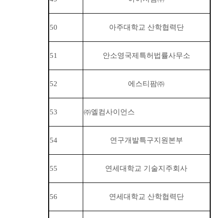
50
아주대학교 산학협력단
51
안소영국제특허법률사무소
52
에스티팜
㈜
53
㈜
엘컴사이언스
54
연구개발특구지원본부
55
연세대학교 기술지주회사
56
연세대학교 산학협력단