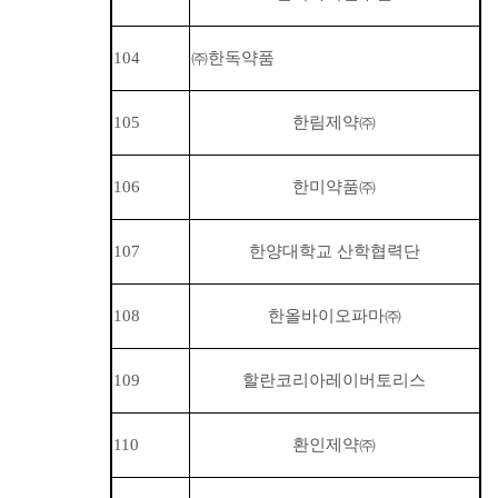
104
㈜
한독약품
105
한림제약
㈜
106
한미약품
㈜
107
한양대학교 산학협력단
108
한올바이오파마
㈜
109
할란코리아레이버토리스
110
환인제약
㈜