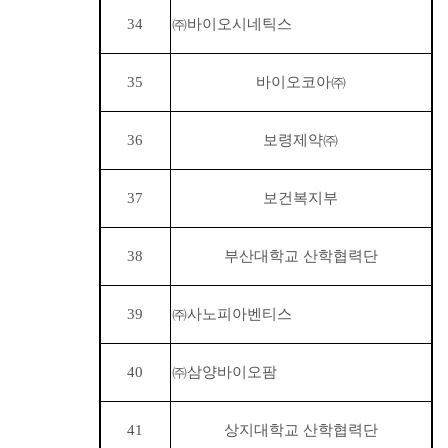
34
㈜
바이오시네틱스
35
바이오코아
㈜
36
보령제약
㈜
37
보건복지부
38
부산대학교 산학협력단
39
㈜
사노피아벤티스
40
㈜
삼양바이오팜
41
상지대학교 산학협력단