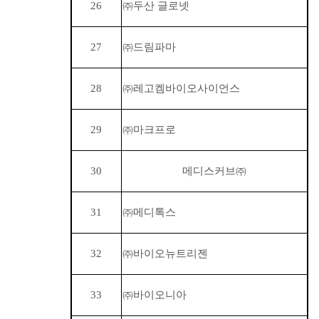
26
㈜
두산 글로넷
27
㈜
드림파마
28
㈜
레고켐바이오사이언스
29
㈜
마크프로
30
메디스커브
㈜
31
㈜
메디톡스
32
㈜
바이오뉴트리젠
33
㈜
바이오니아