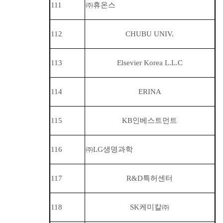
111
㈜
휴온스
112
CHUBU UNIV.
113
Elsevier Korea L.L.C
114
ERINA
115
KB인베스트먼트
116
㈜
LG생명과학
117
R&D특허센터
118
SK케미칼
㈜